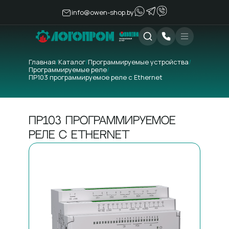
info@owen-shop.by
Главная
/
Каталог
/
Программируемые устройства
/
Программируемые реле
/
ПР103 программируемое реле с Ethernet
ПР103 программируемое
реле с Ethernet